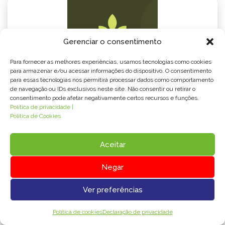
Gerenciar o consentimento
Para fornecer as melhores experiências, usamos tecnologias como cookies
para armazenar e/ou acessar informações do dispositivo. O consentimento
para essas tecnologias nos permitirá processar dados como comportamento
de navegação ou IDs exclusivos neste site. Não consentir ou retirar o
Desconto de 20% em
consentimento pode afetar negativamente certos recursos e funções.
atendimentos
Política de privacidade |
Política de Cookies
Para maiores informações, consulte-nos
Aceitar
através dos contatos:
Negar
Whatsapp:
19 99789-0637
Ver preferências
Endereço:
Rua Rui Barbosa, 625, Centro,
Política de cookies
Declaração de privacidade
Americana/ SP