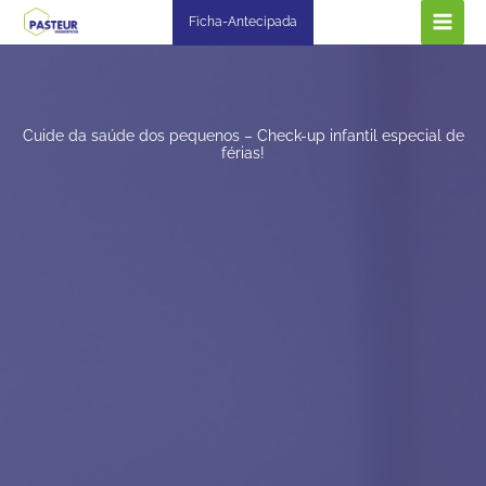
Ir
Ficha-Antecipada
para
o
conteúdo
Cuide da saúde dos pequenos – Check-up infantil especial de
férias!