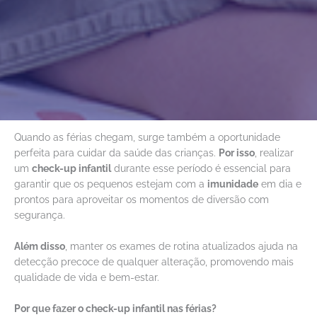
Quando as férias chegam, surge também a oportunidade
perfeita para cuidar da saúde das crianças.
Por isso
, realizar
um
check-up infantil
durante esse período é essencial para
garantir que os pequenos estejam com a
imunidade
em dia e
prontos para aproveitar os momentos de diversão com
segurança.
Além disso
, manter os exames de rotina atualizados ajuda na
detecção precoce de qualquer alteração, promovendo mais
qualidade de vida e bem-estar.
Por que fazer o check-up infantil nas férias?