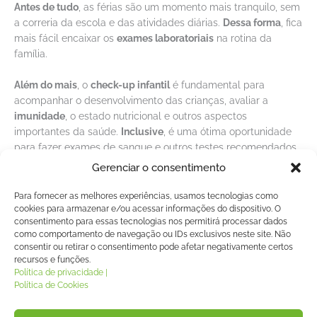
Antes de tudo
, as férias são um momento mais tranquilo, sem
a correria da escola e das atividades diárias.
Dessa forma
, fica
mais fácil encaixar os
exames laboratoriais
na rotina da
família.
Além do mais
, o
check-up infantil
é fundamental para
acompanhar o desenvolvimento das crianças, avaliar a
imunidade
, o estado nutricional e outros aspectos
importantes da saúde.
Inclusive
, é uma ótima oportunidade
para fazer exames de sangue e outros testes recomendados
pelos pediatras.
Gerenciar o consentimento
Quais exames fazem parte do check-up infantil?
Para fornecer as melhores experiências, usamos tecnologias como
Em primeiro lugar
, os exames mais comuns incluem:
cookies para armazenar e/ou acessar informações do dispositivo. O
consentimento para essas tecnologias nos permitirá processar dados
como comportamento de navegação ou IDs exclusivos neste site. Não
Exame de sangue completo
, como hemograma
consentir ou retirar o consentimento pode afetar negativamente certos
Avaliação da
imunidade
recursos e funções.
Perfil lipídico
Política de privacidade |
Política de Cookies
Glicemia
Cálcio