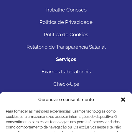
Trabalhe Conosco
Politica de Privacidade
Politica de Cookies
Relatório de Transparência Salarial
Serviços
Exames Laboratoriais
Check-Ups
Exames Genéticos
Gerenciar o consentimento
Sexagem Fetal
Para fornecer as melhores experiências, usamos tecnologias como
cookies para armazenar e/ou acessar informações do dispositivo. O
Teste do Pezinho
consentimento para essas tecnologias nos permitirá processar dados
como comportamento de navegação ou IDs exclusivos neste site. Não