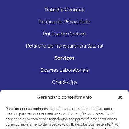
Trabalhe Conosco
Politica de Privacidade
Politica de Cookies
Relatório de Transparência Salarial
Serviços
Exames Laboratoriais
Check-Ups
Exames Genéticos
Gerenciar o consentimento
Sexagem Fetal
Para fornecer as melhores experiências, usamos tecnologias como
cookies para armazenar e/ou acessar informações do dispositivo. O
Teste do Pezinho
consentimento para essas tecnologias nos permitirá processar dados
como comportamento de navegação ou IDs exclusivos neste site. Não