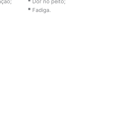
ação;
Dor no peito;
Fadiga.