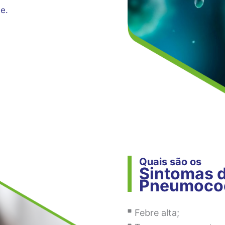
e.
Quais são os
Sintomas 
Pneumoco
Febre alta;