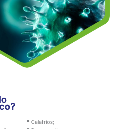
do
co?
Calafrios;