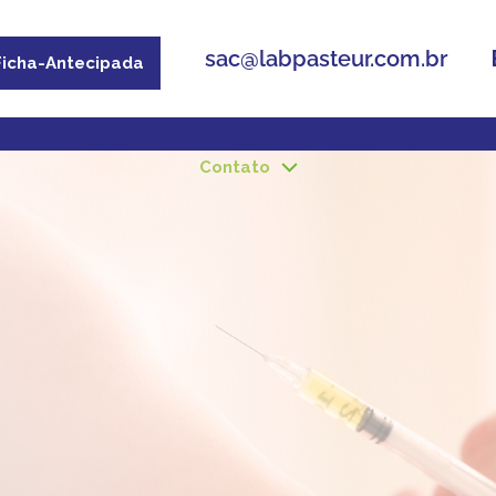
sac@labpasteur.com.br
Ficha-Antecipada
Vacinas
Unidades
Orçamento Digital
Progr
Contato