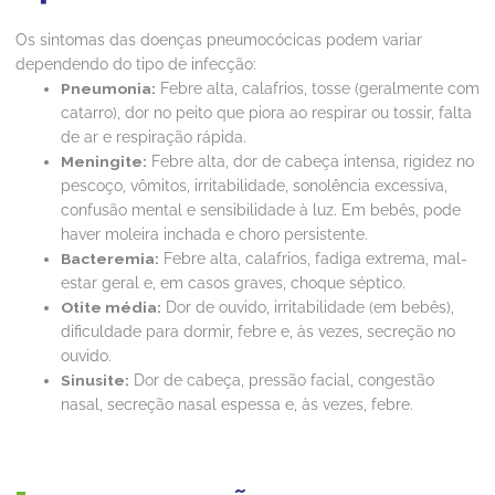
Os sintomas das doenças pneumocócicas podem variar
dependendo do tipo de infecção:
Pneumonia:
Febre alta, calafrios, tosse (geralmente com
catarro), dor no peito que piora ao respirar ou tossir, falta
de ar e respiração rápida.
Meningite:
Febre alta, dor de cabeça intensa, rigidez no
pescoço, vômitos, irritabilidade, sonolência excessiva,
confusão mental e sensibilidade à luz. Em bebês, pode
haver moleira inchada e choro persistente.
Bacteremia:
Febre alta, calafrios, fadiga extrema, mal-
estar geral e, em casos graves, choque séptico.
Otite média:
Dor de ouvido, irritabilidade (em bebês),
dificuldade para dormir, febre e, às vezes, secreção no
ouvido.
Sinusite:
Dor de cabeça, pressão facial, congestão
nasal, secreção nasal espessa e, às vezes, febre.