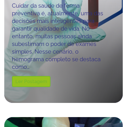
Cuidar da saúde de forma
preventiva é, atualmente, uma das
decisões mais inteligentes para
garantir qualidade de vida. No
entanto, muitas pessoas ainda
subestimam o poder de exames
simples. Nesse cenário, o
hemograma completo se destaca
como…
Ler Postagem